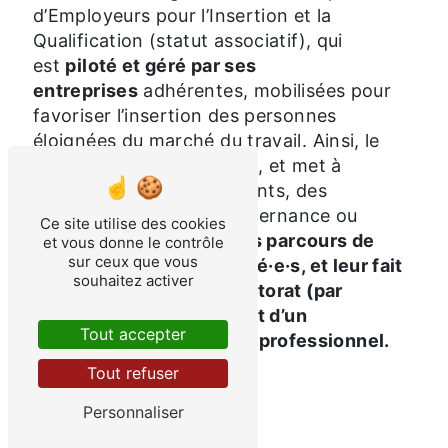
d’Employeurs pour l’Insertion et la
Qualification (statut associatif), qui
est
piloté et géré par ses
entreprises
adhérentes, mobilisées pour
favoriser l’insertion des personnes
éloignées du marché du travail. Ainsi, le
GEIQ sélectionne, recrute, et met à
disposition de ses adhérents, des
salarié·e·s en contrat d’alternance ou
Ce site utilise des cookies
d’insertion.
Il organise les parcours de
et vous donne le contrôle
sur ceux que vous
formation pour ses salarié·e·s, et leur fait
souhaitez activer
bénéficier d’un double tutorat (par
l’entreprise et le GEIQ), et d’un
Tout accepter
accompagnement socio-professionnel.
Tout refuser
En savoir plus
Personnaliser