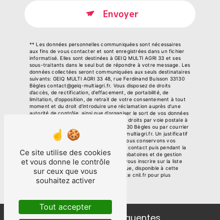
Envoyer
** Les données personnelles communiquées sont nécessaires
aux fins de vous contacter et sont enregistrées dans un fichier
informatisé. Elles sont destinées à GEIQ MULTI AGRI 33 et ses
sous-traitants dans le seul but de répondre à votre message. Les
données collectées seront communiquées aux seuls destinataires
suivants: GEIQ MULTI AGRI 33 48, rue Ferdinand Buisson 33130
Bègles contact@geiq-multiagri.fr. Vous disposez de droits
d’accès, de rectification, d’effacement, de portabilité, de
limitation, d’opposition, de retrait de votre consentement à tout
moment et du droit d’introduire une réclamation auprès d’une
autorité de contrôle, ainsi que d’organiser le sort de vos données
post-mortem. Vous pouvez exercer ces droits par voie postale à
l'adresse 48, rue Ferdinand Buisson 33130 Bègles ou par courrier
électronique à l'adresse contact@geiq-multiagri.fr. Un justificatif
d'identité pourra vous être demandé. Nous conservons vos
données pendant la période de prise de contact puis pendant la
Ce site utilise des cookies
durée de prescription légale aux fins probatoires et de gestion
et vous donne le contrôle
des contentieux. Vous avez le droit de vous inscrire sur la liste
d'opposition au démarchage téléphonique, disponible à cette
sur ceux que vous
adresse:
Bloctel.gouv.fr
. Consultez le site cnil.fr pour plus
souhaitez activer
d’informations sur vos droits.
Tout accepter
Recherches fréquentes