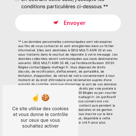
conditions particulières ci-dessous **
Envoyer
** Les données personnelles communiquées sont nécessaires
aux fins de vous contacter et sont enregistrées dans un fichier
informatisé. Elles sont destinées à GEIQ MULTI AGRI 33 et ses
sous-traitants dans le seul but de répondre à votre message. Les
données collectées seront communiquées aux seuls destinataires
suivants: GEIQ MULTI AGRI 33 48, rue Ferdinand Buisson 33130
Bègles contact@geiq-multiagri.fr. Vous disposez de droits
d’accès, de rectification, d’effacement, de portabilité, de
limitation, d’opposition, de retrait de votre consentement à tout
moment et du droit d’introduire une réclamation auprès d’une
autorité de contrôle, ainsi que d’organiser le sort de vos données
post-mortem. Vous pouvez exercer ces droits par voie postale à
l'adresse 48, rue Ferdinand Buisson 33130 Bègles ou par courrier
électronique à l'adresse contact@geiq-multiagri.fr. Un justificatif
d'identité pourra vous être demandé. Nous conservons vos
données pendant la période de prise de contact puis pendant la
Ce site utilise des cookies
durée de prescription légale aux fins probatoires et de gestion
et vous donne le contrôle
des contentieux. Vous avez le droit de vous inscrire sur la liste
d'opposition au démarchage téléphonique, disponible à cette
sur ceux que vous
adresse:
Bloctel.gouv.fr
. Consultez le site cnil.fr pour plus
souhaitez activer
d’informations sur vos droits.