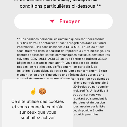
conditions particulières ci-dessous **
Envoyer
** Les données personnelles communiquées sont nécessaires
aux fins de vous contacter et sont enregistrées dans un fichier
informatisé. Elles sont destinées à GEIQ MULTI AGRI 33 et ses
sous-traitants dans le seul but de répondre à votre message. Les
données collectées seront communiquées aux seuls destinataires
suivants: GEIQ MULTI AGRI 33 48, rue Ferdinand Buisson 33130
Bègles contact@geiq-multiagri.fr. Vous disposez de droits
d’accès, de rectification, d’effacement, de portabilité, de
limitation, d’opposition, de retrait de votre consentement à tout
moment et du droit d’introduire une réclamation auprès d’une
autorité de contrôle, ainsi que d’organiser le sort de vos données
post-mortem. Vous pouvez exercer ces droits par voie postale à
l'adresse 48, rue Ferdinand Buisson 33130 Bègles ou par courrier
électronique à l'adresse contact@geiq-multiagri.fr. Un justificatif
d'identité pourra vous être demandé. Nous conservons vos
données pendant la période de prise de contact puis pendant la
Ce site utilise des cookies
durée de prescription légale aux fins probatoires et de gestion
et vous donne le contrôle
des contentieux. Vous avez le droit de vous inscrire sur la liste
d'opposition au démarchage téléphonique, disponible à cette
sur ceux que vous
adresse:
Bloctel.gouv.fr
. Consultez le site cnil.fr pour plus
souhaitez activer
d’informations sur vos droits.