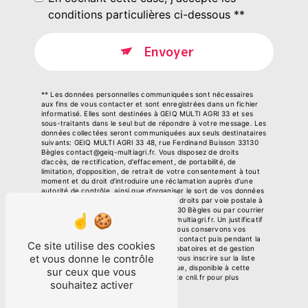
conditions particulières ci-dessous **
Envoyer
** Les données personnelles communiquées sont nécessaires
aux fins de vous contacter et sont enregistrées dans un fichier
informatisé. Elles sont destinées à GEIQ MULTI AGRI 33 et ses
sous-traitants dans le seul but de répondre à votre message. Les
données collectées seront communiquées aux seuls destinataires
suivants: GEIQ MULTI AGRI 33 48, rue Ferdinand Buisson 33130
Bègles contact@geiq-multiagri.fr. Vous disposez de droits
d’accès, de rectification, d’effacement, de portabilité, de
limitation, d’opposition, de retrait de votre consentement à tout
moment et du droit d’introduire une réclamation auprès d’une
autorité de contrôle, ainsi que d’organiser le sort de vos données
post-mortem. Vous pouvez exercer ces droits par voie postale à
l'adresse 48, rue Ferdinand Buisson 33130 Bègles ou par courrier
électronique à l'adresse contact@geiq-multiagri.fr. Un justificatif
d'identité pourra vous être demandé. Nous conservons vos
données pendant la période de prise de contact puis pendant la
Ce site utilise des cookies
durée de prescription légale aux fins probatoires et de gestion
et vous donne le contrôle
des contentieux. Vous avez le droit de vous inscrire sur la liste
d'opposition au démarchage téléphonique, disponible à cette
sur ceux que vous
adresse:
Bloctel.gouv.fr
. Consultez le site cnil.fr pour plus
souhaitez activer
d’informations sur vos droits.