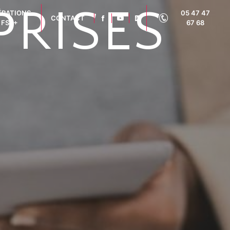
PRISES
ÉRATIONS
05 47 47
CONTACT
FSE+
67 68