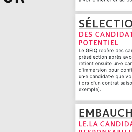
SÉLECTI
DES CANDIDAT
POTENTIEL
Le GEIQ repère des can
présélection après avoi
retient ensuite un·e ca
d'immersion pour confi
un·e candidat·e que vo
(lors d'un contrat sais
exemple).
EMBAUC
LE.LA CANDID