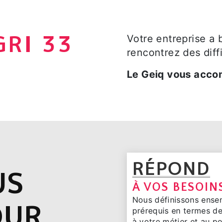
GRI 33
Votre entreprise a
rencontrez des diff
Le Geiq vous acco
RÉPOND
US
À VOS BESOIN
Nous définissons ensemb
OUR
prérequis en termes de 
à votre métier et au p