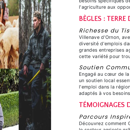
besoins spécifiques d
l'agriculture aux oppo
BÈGLES : TERRE
Richesse du Tis
Villenave d'Ornon, ave
diversité d'emplois da
grandes entreprises a
cette variété pour tro
Soutien Commu
Engagé au cœur de la
un soutien local esse
l'emploi dans la régio
adaptés à vos besoins
TÉMOIGNAGES D
Parcours Inspir
Découvrez comment GE
le secteur agricole g