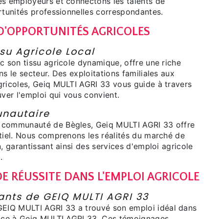
es employeurs et connectons les talents de
rtunités professionnelles correspondantes.
 D'OPPORTUNITÉS AGRICOLES
su Agricole Local
c son tissu agricole dynamique, offre une riche
ns le secteur. Des exploitations familiales aux
gricoles, Geiq MULTI AGRI 33 vous guide à travers
uver l'emploi qui vous convient.
nautaire
 communauté de Bègles, Geiq MULTI AGRI 33 offre
ntiel. Nous comprenons les réalités du marché de
n, garantissant ainsi des services d'emploi agricole
.
E RÉUSSITE DANS L'EMPLOI AGRICOLE
ants de GEIQ MULTI AGRI 33
IQ MULTI AGRI 33 a trouvé son emploi idéal dans
râce à Geiq MULTI AGRI 33. Ces témoignages