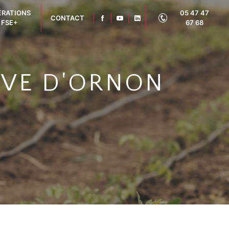
ÉRATIONS
05 47 47
CONTACT
FSE+
67 68
AVE D'ORNON
3