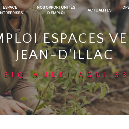
ESPACE
NOS OPPORTUNITÉS
OP
ACTUALITÉS
NTREPRISES
D'EMPLOI
MPLOI ESPACES VE
JEAN-D'ILLAC
GEIQ MULTI AGRI 3