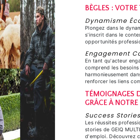
BÈGLES : VOTRE
Dynamisme Éco
Plongez dans le dyna
s'inscrit dans le conte
opportunités professi
Engagement C
En tant qu'acteur en
comprend les besoins 
harmonieusement dans 
renforcer les liens c
TÉMOIGNAGES D
GRÂCE À NOTRE
Success Storie
Les réussites professi
stories de GEIQ MULTI
d'emploi. Découvrez c