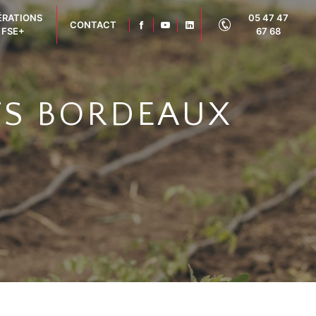
ÉRATIONS
05 47 47
CONTACT
FSE+
67 68
RTS BORDEAUX
3