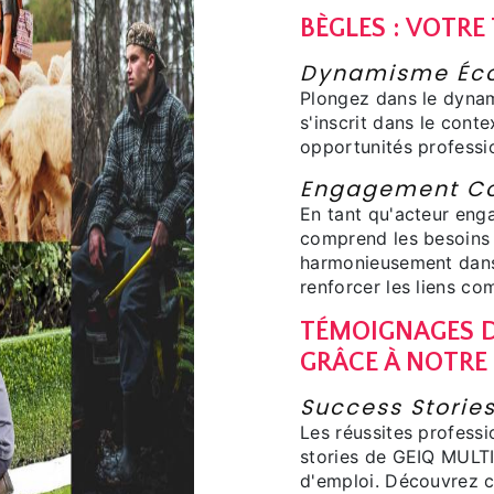
BÈGLES : VOTRE
Dynamisme Éco
Plongez dans le dyna
s'inscrit dans le conte
opportunités professi
Engagement C
En tant qu'acteur en
comprend les besoins 
harmonieusement dans 
renforcer les liens c
TÉMOIGNAGES D
GRÂCE À NOTRE
Success Storie
Les réussites professi
stories de GEIQ MULTI
d'emploi. Découvrez c