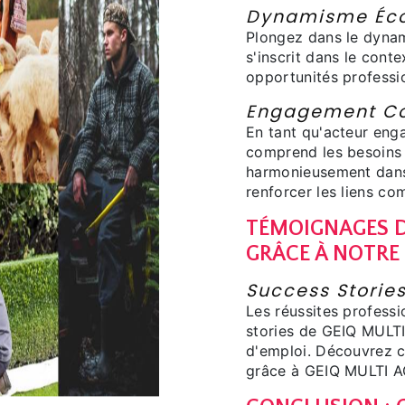
Dynamisme Éco
Plongez dans le dyna
s'inscrit dans le conte
opportunités professi
Engagement C
En tant qu'acteur en
comprend les besoins 
harmonieusement dans 
renforcer les liens c
TÉMOIGNAGES D
GRÂCE À NOTRE
Success Storie
Les réussites professi
stories de GEIQ MULTI
d'emploi. Découvrez c
grâce à GEIQ MULTI A