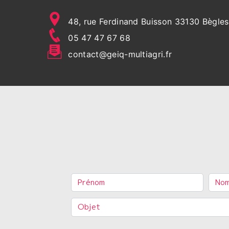
48, rue Ferdinand Buisson 33130 Bègles
05 47 47 67 68
contact@geiq-multiagri.fr