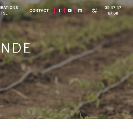
ÉRATIONS
05 47 47
CONTACT
FSE+
67 68
ONDE
3