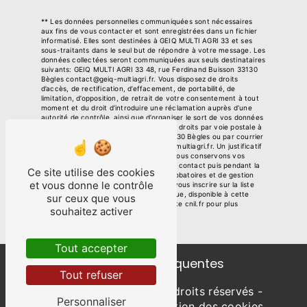
** Les données personnelles communiquées sont nécessaires
aux fins de vous contacter et sont enregistrées dans un fichier
informatisé. Elles sont destinées à GEIQ MULTI AGRI 33 et ses
sous-traitants dans le seul but de répondre à votre message. Les
données collectées seront communiquées aux seuls destinataires
suivants: GEIQ MULTI AGRI 33 48, rue Ferdinand Buisson 33130
Bègles contact@geiq-multiagri.fr. Vous disposez de droits
d’accès, de rectification, d’effacement, de portabilité, de
limitation, d’opposition, de retrait de votre consentement à tout
moment et du droit d’introduire une réclamation auprès d’une
autorité de contrôle, ainsi que d’organiser le sort de vos données
post-mortem. Vous pouvez exercer ces droits par voie postale à
l'adresse 48, rue Ferdinand Buisson 33130 Bègles ou par courrier
électronique à l'adresse contact@geiq-multiagri.fr. Un justificatif
d'identité pourra vous être demandé. Nous conservons vos
données pendant la période de prise de contact puis pendant la
Ce site utilise des cookies
durée de prescription légale aux fins probatoires et de gestion
et vous donne le contrôle
des contentieux. Vous avez le droit de vous inscrire sur la liste
d'opposition au démarchage téléphonique, disponible à cette
sur ceux que vous
adresse:
Bloctel.gouv.fr
. Consultez le site cnil.fr pour plus
souhaitez activer
d’informations sur vos droits.
Tout accepter
Recherches fréquentes
Tout refuser
©
Vistalid
- 2026 - Tous droits réservés -
Personnaliser
Mentions légales
-
Gestion des cookies