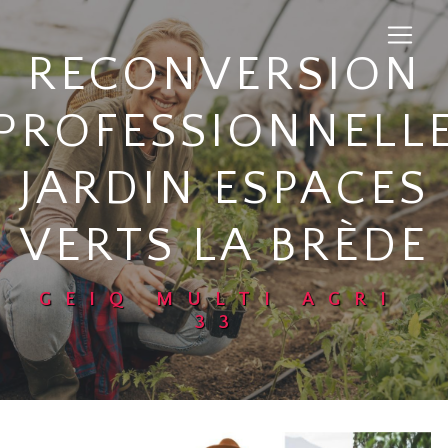
Panneau de gestion des cookies
RECONVERSION
PROFESSIONNELL
JARDIN ESPACES
VERTS LA BRÈDE
GEIQ MULTI AGRI
33