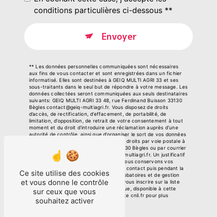
conditions particulières ci-dessous **
Envoyer
** Les données personnelles communiquées sont nécessaires
aux fins de vous contacter et sont enregistrées dans un fichier
informatisé. Elles sont destinées à GEIQ MULTI AGRI 33 et ses
sous-traitants dans le seul but de répondre à votre message. Les
données collectées seront communiquées aux seuls destinataires
suivants: GEIQ MULTI AGRI 33 48, rue Ferdinand Buisson 33130
Bègles contact@geiq-multiagri.fr. Vous disposez de droits
d’accès, de rectification, d’effacement, de portabilité, de
limitation, d’opposition, de retrait de votre consentement à tout
moment et du droit d’introduire une réclamation auprès d’une
autorité de contrôle, ainsi que d’organiser le sort de vos données
post-mortem. Vous pouvez exercer ces droits par voie postale à
l'adresse 48, rue Ferdinand Buisson 33130 Bègles ou par courrier
électronique à l'adresse contact@geiq-multiagri.fr. Un justificatif
d'identité pourra vous être demandé. Nous conservons vos
données pendant la période de prise de contact puis pendant la
Ce site utilise des cookies
durée de prescription légale aux fins probatoires et de gestion
et vous donne le contrôle
des contentieux. Vous avez le droit de vous inscrire sur la liste
d'opposition au démarchage téléphonique, disponible à cette
sur ceux que vous
adresse:
Bloctel.gouv.fr
. Consultez le site cnil.fr pour plus
souhaitez activer
d’informations sur vos droits.