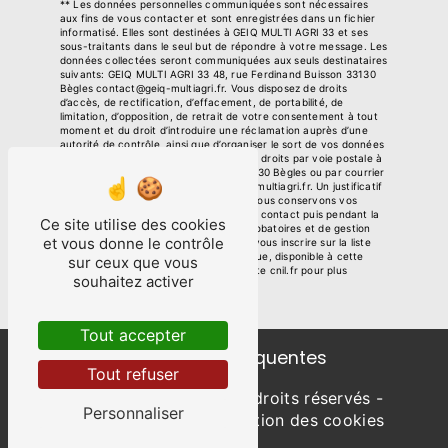
** Les données personnelles communiquées sont nécessaires
aux fins de vous contacter et sont enregistrées dans un fichier
informatisé. Elles sont destinées à GEIQ MULTI AGRI 33 et ses
sous-traitants dans le seul but de répondre à votre message. Les
données collectées seront communiquées aux seuls destinataires
suivants: GEIQ MULTI AGRI 33 48, rue Ferdinand Buisson 33130
Bègles contact@geiq-multiagri.fr. Vous disposez de droits
d’accès, de rectification, d’effacement, de portabilité, de
limitation, d’opposition, de retrait de votre consentement à tout
moment et du droit d’introduire une réclamation auprès d’une
autorité de contrôle, ainsi que d’organiser le sort de vos données
post-mortem. Vous pouvez exercer ces droits par voie postale à
l'adresse 48, rue Ferdinand Buisson 33130 Bègles ou par courrier
électronique à l'adresse contact@geiq-multiagri.fr. Un justificatif
d'identité pourra vous être demandé. Nous conservons vos
données pendant la période de prise de contact puis pendant la
Ce site utilise des cookies
durée de prescription légale aux fins probatoires et de gestion
et vous donne le contrôle
des contentieux. Vous avez le droit de vous inscrire sur la liste
d'opposition au démarchage téléphonique, disponible à cette
sur ceux que vous
adresse:
Bloctel.gouv.fr
. Consultez le site cnil.fr pour plus
souhaitez activer
d’informations sur vos droits.
Tout accepter
Recherches fréquentes
Tout refuser
©
Vistalid
- 2026 - Tous droits réservés -
Personnaliser
Mentions légales
-
Gestion des cookies