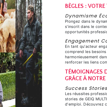
BÈGLES : VOTRE
Dynamisme Éco
Plongez dans le dyna
s'inscrit dans le conte
opportunités professi
Engagement C
En tant qu'acteur en
comprend les besoins 
harmonieusement dans 
renforcer les liens c
TÉMOIGNAGES D
GRÂCE À NOTRE
Success Storie
Les réussites professi
stories de GEIQ MULTI
d'emploi. Découvrez c