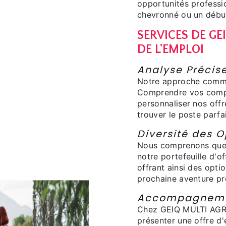
opportunités professi
chevronné ou un début
SERVICES DE GE
DE L'EMPLOI
Analyse Précise
Notre approche comme
Comprendre vos compé
personnaliser nos offr
trouver le poste parfai
Diversité des O
Nous comprenons que l
notre portefeuille d'o
offrant ainsi des opti
prochaine aventure pr
Accompagnemen
Chez GEIQ MULTI AGRI
présenter une offre d