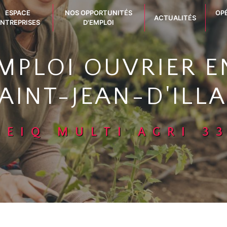
ESPACE
NOS OPPORTUNITÉS
OP
ACTUALITÉS
NTREPRISES
D'EMPLOI
EMPLOI OUVRIER E
AINT-JEAN-D'ILL
GEIQ MULTI AGRI 3