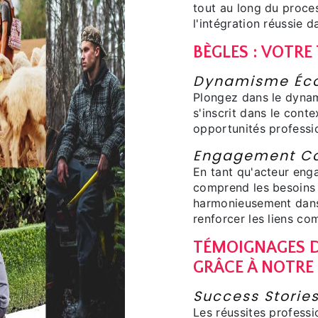
tout au long du proce
l'intégration réussie 
BÈGLES : VOTRE
Dynamisme Éco
Plongez dans le dyna
s'inscrit dans le conte
opportunités professi
Engagement C
En tant qu'acteur en
comprend les besoins 
harmonieusement dans 
renforcer les liens c
TÉMOIGNAGES D
GRÂCE À NOTRE
Success Storie
Les réussites professi