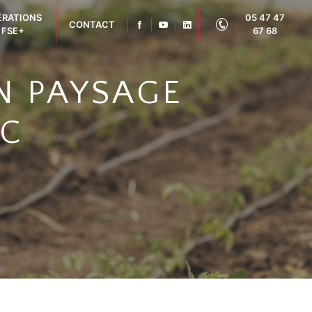
ÉRATIONS
05 47 47
CONTACT
FSE+
67 68
N PAYSAGE
AC
3