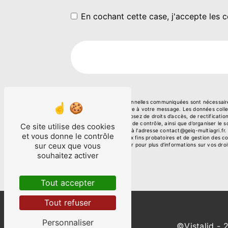
En cochant cette case, j'accepte les c
** Les données personnelles communiquées sont nécessaires 
le seul but de répondre à votre message. Les données col
multiagri.fr. Vous disposez de droits d’accès, de rectificati
auprès d’une autorité de contrôle, ainsi que d’organiser l
Ce site utilise des cookies
courrier électronique à l'adresse contact@geiq-multiagri.fr
et vous donne le contrôle
prescription légale aux fins probatoires et de gestion des c
sur ceux que vous
Consultez le site cnil.fr pour plus d’informations sur vos droi
souhaitez activer
Tout accepter
Tout refuser
Personnaliser
©
Vistalid
- 2