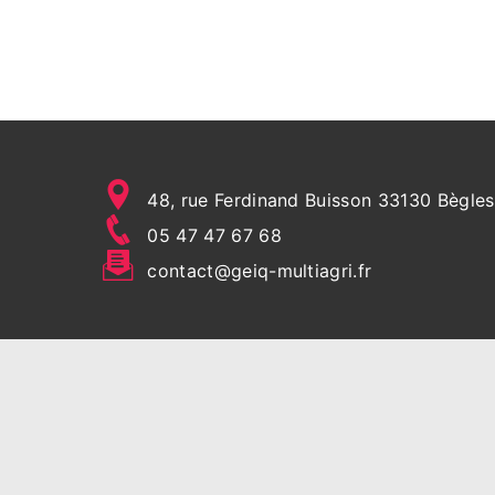
48, rue Ferdinand Buisson 33130 Bègles
05 47 47 67 68
contact@geiq-multiagri.fr