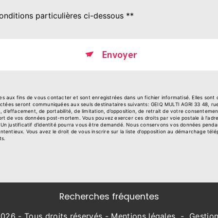
onditions particulières ci-dessous **
Envoyer
aux fins de vous contacter et sont enregistrées dans un fichier informatisé. Elles sont
lectées seront communiquées aux seuls destinataires suivants: GEIQ MULTI AGRI 33 48, r
on, d’effacement, de portabilité, de limitation, d’opposition, de retrait de votre consentem
e sort de vos données post-mortem. Vous pouvez exercer ces droits par voie postale à l'ad
. Un justificatif d'identité pourra vous être demandé. Nous conservons vos données penda
ontentieux. Vous avez le droit de vous inscrire sur la liste d'opposition au démarchage tél
ts.
Recherches fréquentes
026 - Tous droits réservés -
Mentions légales
-
Gestio