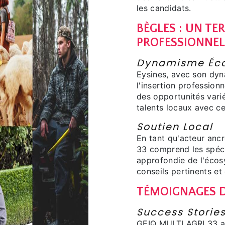
les candidats.
BÈGLES : UN TE
PROFESSIONNEL
Dynamisme Éc
Eysines, avec son dyn
l'insertion profession
des opportunités vari
talents locaux avec c
Soutien Local
En tant qu'acteur anc
33 comprend les spéci
approfondie de l'écos
conseils pertinents et
TÉMOIGNAGES D
Success Storie
GEIQ MULTI AGRI 33 a 