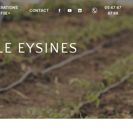
ÉRATIONS
05 47 47
CONTACT
FSE+
67 68
E EYSINES
3