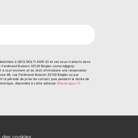
 destinées à GEIQ MULTI AGRI 33 et ses sous-traitants dans
ue Ferdinand Buisson 33130 Bègles contact@geiq-
ent à tout moment et du droit d’introduire une réclamation
resse 48, rue Ferdinand Buisson 33130 Bègles ou par
nt la période de prise de contact puis pendant la durée de
éphonique, disponible à cette adresse:
Bloctel.gouv.fr
.
n des cookies