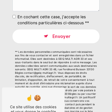
En cochant cette case, j'accepte les
conditions particulières ci-dessous **
Envoyer
** Les données personnelles communiquées sont nécessaires
aux fins de vous contacter et sont enregistrées dans un fichier
informatisé. Elles sont destinées à GEIQ MULTI AGRI 33 et ses
sous-traitants dans le seul but de répondre à votre message. Les
données collectées seront communiquées aux seuls destinataires
suivants: GEIQ MULTI AGRI 33 48, rue Ferdinand Buisson 33130
Bègles contact@geiq-multiagri.fr. Vous disposez de droits
d’accès, de rectification, d’effacement, de portabilité, de
limitation, d’opposition, de retrait de votre consentement à tout
moment et du droit d’introduire une réclamation auprès d’une
autorité de contrôle, ainsi que d’organiser le sort de vos données
post-mortem. Vous pouvez exercer ces droits par voie postale à
l'adresse 48, rue Ferdinand Buisson 33130 Bègles ou par courrier
électronique à l'adresse contact@geiq-multiagri.fr. Un justificatif
d'identité pourra vous être demandé. Nous conservons vos
données pendant la période de prise de contact puis pendant la
Ce site utilise des cookies
durée de prescription légale aux fins probatoires et de gestion
et vous donne le contrôle
des contentieux. Vous avez le droit de vous inscrire sur la liste