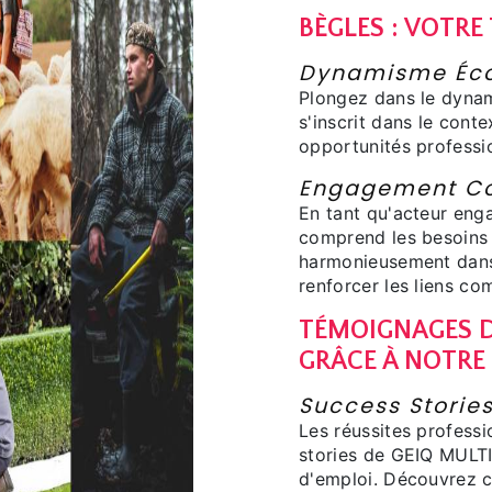
BÈGLES : VOTRE
Dynamisme Éco
Plongez dans le dyna
s'inscrit dans le conte
opportunités professi
Engagement C
En tant qu'acteur en
comprend les besoins 
harmonieusement dans 
renforcer les liens c
TÉMOIGNAGES D
GRÂCE À NOTRE
Success Storie
Les réussites professi
stories de GEIQ MULTI
d'emploi. Découvrez c