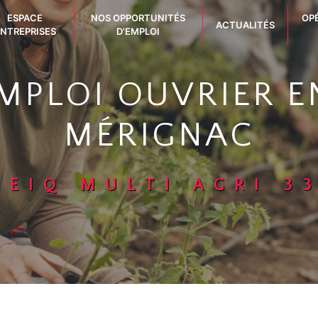
ESPACE
NOS OPPORTUNITÉS
OP
ACTUALITÉS
NTREPRISES
D'EMPLOI
EMPLOI OUVRIER E
MÉRIGNAC
GEIQ MULTI AGRI 3