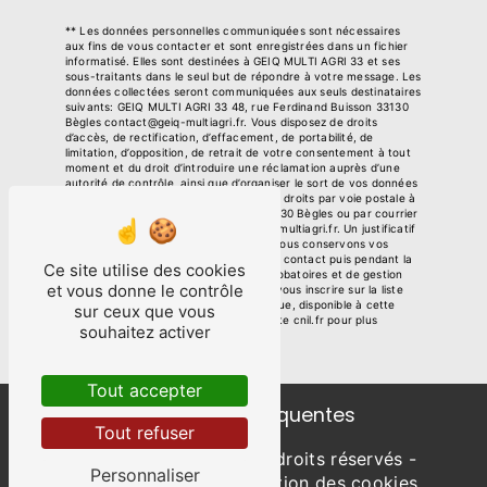
** Les données personnelles communiquées sont nécessaires
aux fins de vous contacter et sont enregistrées dans un fichier
informatisé. Elles sont destinées à GEIQ MULTI AGRI 33 et ses
sous-traitants dans le seul but de répondre à votre message. Les
données collectées seront communiquées aux seuls destinataires
suivants: GEIQ MULTI AGRI 33 48, rue Ferdinand Buisson 33130
Bègles contact@geiq-multiagri.fr. Vous disposez de droits
d’accès, de rectification, d’effacement, de portabilité, de
limitation, d’opposition, de retrait de votre consentement à tout
moment et du droit d’introduire une réclamation auprès d’une
autorité de contrôle, ainsi que d’organiser le sort de vos données
post-mortem. Vous pouvez exercer ces droits par voie postale à
l'adresse 48, rue Ferdinand Buisson 33130 Bègles ou par courrier
électronique à l'adresse contact@geiq-multiagri.fr. Un justificatif
d'identité pourra vous être demandé. Nous conservons vos
données pendant la période de prise de contact puis pendant la
Ce site utilise des cookies
durée de prescription légale aux fins probatoires et de gestion
et vous donne le contrôle
des contentieux. Vous avez le droit de vous inscrire sur la liste
d'opposition au démarchage téléphonique, disponible à cette
sur ceux que vous
adresse:
Bloctel.gouv.fr
. Consultez le site cnil.fr pour plus
souhaitez activer
d’informations sur vos droits.
Tout accepter
Recherches fréquentes
Tout refuser
©
Vistalid
- 2026 - Tous droits réservés -
Personnaliser
Mentions légales
-
Gestion des cookies