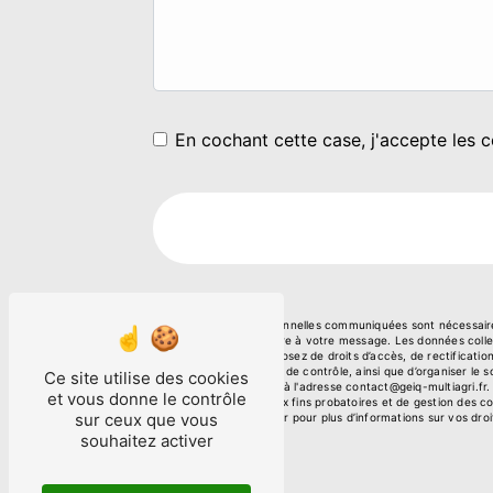
En cochant cette case, j'accepte les c
** Les données personnelles communiquées sont nécessaires 
le seul but de répondre à votre message. Les données col
multiagri.fr. Vous disposez de droits d’accès, de rectificati
auprès d’une autorité de contrôle, ainsi que d’organiser l
Ce site utilise des cookies
courrier électronique à l'adresse contact@geiq-multiagri.fr
et vous donne le contrôle
prescription légale aux fins probatoires et de gestion des c
sur ceux que vous
Consultez le site cnil.fr pour plus d’informations sur vos droi
souhaitez activer