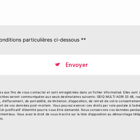
onditions particulières ci-dessous **
Envoyer
aux fins de vous contacter et sont enregistrées dans un fichier informatisé. Elles sont
lectées seront communiquées aux seuls destinataires suivants: GEIQ MULTI AGRI 33 48, r
on, d’effacement, de portabilité, de limitation, d’opposition, de retrait de votre consentem
e sort de vos données post-mortem. Vous pouvez exercer ces droits par voie postale à l'ad
. Un justificatif d'identité pourra vous être demandé. Nous conservons vos données penda
ontentieux. Vous avez le droit de vous inscrire sur la liste d'opposition au démarchage tél
ts.