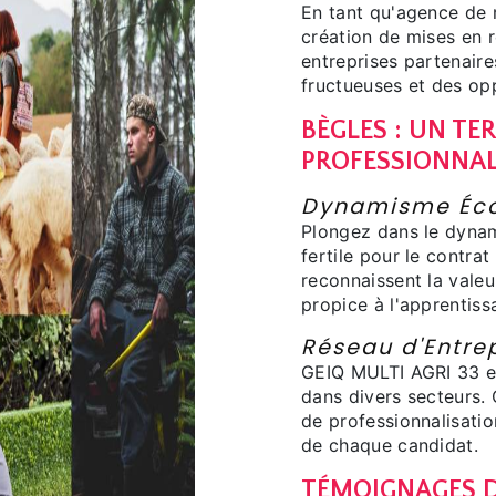
En tant qu'agence de 
création de mises en r
entreprises partenair
fructueuses et des op
BÈGLES : UN TE
PROFESSIONNAL
Dynamisme Éco
Plongez dans le dynam
fertile pour le contrat
reconnaissent la valeu
propice à l'apprentiss
Réseau d'Entrep
GEIQ MULTI AGRI 33 en
dans divers secteurs. 
de professionnalisatio
de chaque candidat.
TÉMOIGNAGES D