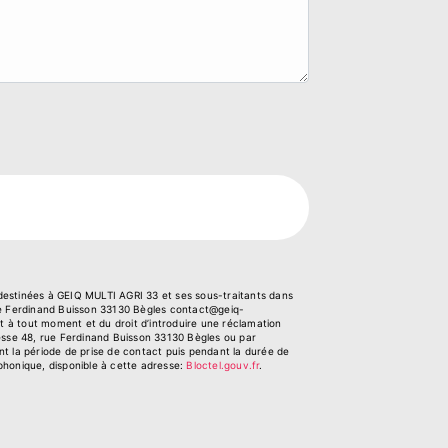
 destinées à GEIQ MULTI AGRI 33 et ses sous-traitants dans
ue Ferdinand Buisson 33130 Bègles contact@geiq-
ent à tout moment et du droit d’introduire une réclamation
resse 48, rue Ferdinand Buisson 33130 Bègles ou par
nt la période de prise de contact puis pendant la durée de
éphonique, disponible à cette adresse:
Bloctel.gouv.fr
.