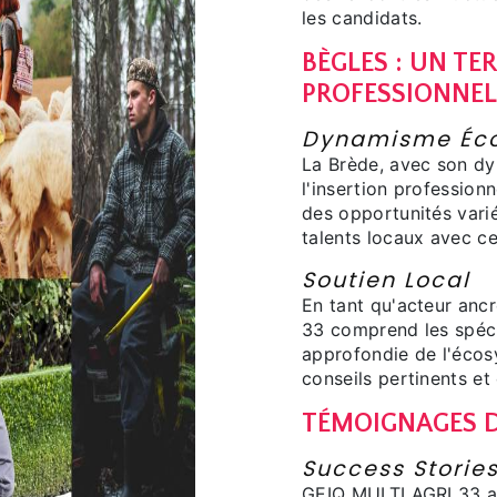
les candidats.
BÈGLES : UN TE
PROFESSIONNEL
Dynamisme Éc
La Brède, avec son dy
l'insertion profession
des opportunités vari
talents locaux avec c
Soutien Local
En tant qu'acteur anc
33 comprend les spéci
approfondie de l'écos
conseils pertinents et
TÉMOIGNAGES D
Success Storie
GEIQ MULTI AGRI 33 a 