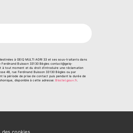
 destinées à GEIQ MULTI AGRI 33 et ses sous-traitants dans
ue Ferdinand Buisson 33130 Bègles contact@geiq-
ent à tout moment et du droit d’introduire une réclamation
resse 48, rue Ferdinand Buisson 33130 Bègles ou par
nt la période de prise de contact puis pendant la durée de
éphonique, disponible à cette adresse:
Bloctel.gouv.fr
.
n des cookies