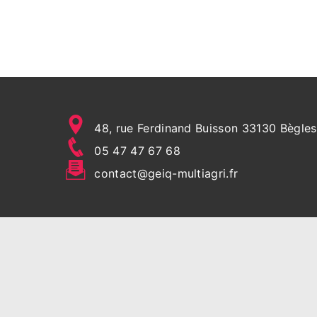
48, rue Ferdinand Buisson 33130 Bègles
05 47 47 67 68
contact@geiq-multiagri.fr