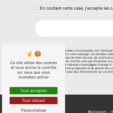
En cochant cette case, j'accepte les c
** Les données personnelles communiquées sont nécessaires 
le seul but de répondre à votre message. Les données col
multiagri.fr. Vous disposez de droits d’accès, de rectificati
auprès d’une autorité de contrôle, ainsi que d’organiser l
Ce site utilise des cookies
courrier électronique à l'adresse contact@geiq-multiagri.fr
et vous donne le contrôle
prescription légale aux fins probatoires et de gestion des c
sur ceux que vous
Consultez le site cnil.fr pour plus d’informations sur vos droi
souhaitez activer
Tout accepter
Tout refuser
Personnaliser
©
Vistalid
- 2