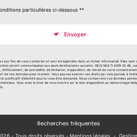
onditions particulières ci-dessous **
Envoyer
aux fins de vous contacter et sont enregistrées dans un fichier informatisé. Elles sont
lectées seront communiquées aux seuls destinataires suivants: GEIQ MULTI AGRI 33 48, r
on, d’effacement, de portabilité, de limitation, d’opposition, de retrait de votre consentem
e sort de vos données post-mortem. Vous pouvez exercer ces droits par voie postale à l'ad
. Un justificatif d'identité pourra vous être demandé. Nous conservons vos données penda
ontentieux. Vous avez le droit de vous inscrire sur la liste d'opposition au démarchage tél
ts.
Recherches fréquentes
026 - Tous droits réservés -
Mentions légales
-
Gestio